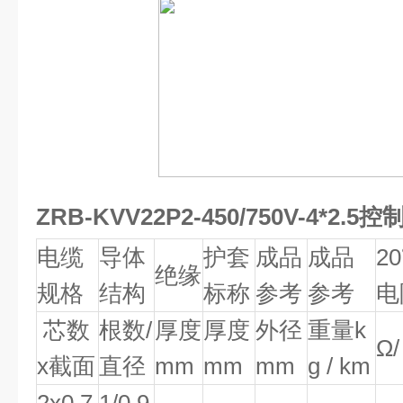
ZRB-KVV22P2-450/750V-4*2.5
电缆
导体
护套
成品
成品
2
绝缘
规格
结构
标称
参考
参考
电
芯数
根数/
厚度
厚度
外径
重量k
Ω/
x截面
直径
mm
mm
mm
g / km