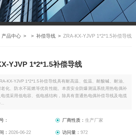
>
产品中心
> >
补偿导线
>
ZRA-KX-YJVP 1*2*1.5补偿导线
KX-YJVP 1*2*1.5补偿导线
ZRA-KX-YJVP 1*2*1.5补偿导线具有耐高温、低温、耐酸碱、耐油、
耐老化、防水不延燃等优良性能。本质安全防爆测温系统用热电偶补
及电缆采用低电容、低电感结构，除具有普通热电偶补偿导线及电缆
..
号：
厂商性质：
生产厂家
间：
2026-06-22
访问量：
972