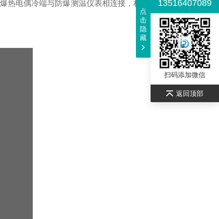
13516407089
爆热电偶冷端与防爆测温仪表相连接，构成本质安全热电偶测
点
击
隐
藏
扫码添加微信
返回顶部