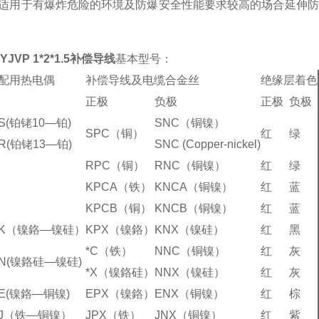
适用于有爆炸危险的环境及防爆安全性能要求较高的场合延伸防
-YJVP 1*2*1.5补偿导线
基本型号：
配用热电偶
补偿导线及电缆合金丝
绝缘层着色
正极
负极
正极
负极
S(铂铑10—铂)
SNC（铜镍）
SPC（铜）
红
绿
R(铂铑13—铂)
SNC (Copper-nickel)
RPC（铜）
RNC（铜镍）
红
绿
KPCA（铁）
KNCA（铜镍）
红
蓝
KPCB（铜）
KNCB（铜镍）
红
蓝
K（镍鉻—镍硅）
KPX（镍鉻）
KNX（镍硅）
红
黑
*C（铁）
NNC（铜镍）
红
灰
N(镍鉻硅—镍硅)
*X（镍鉻硅）
NNX（镍硅）
红
灰
E(镍鉻—铜镍)
EPX（镍鉻）
ENX（铜镍）
红
棕
J（铁—铜镍）
JPX（铁）
JNX（铜镍）
红
紫