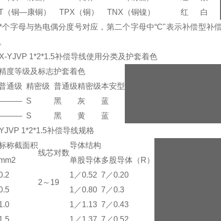
T（铜—康铜）
TPX（铜）
TNX（铜镍）
红
白
*个字母与热电偶分度号对应，第二个字母中“C"表示补偿型补偿
。
KX-YJVP 1*2*1.5补偿导线使用分类及护套着色
精度等级及标志
护套着色
普通级
精密级
普通级
精密级
本安型
―――
S
黑
灰
蓝
―――
S
黑
黄
蓝
-YJVP 1*2*1.5补偿导线规格
标称截面积
导体结构
线芯对数
mm2
单股导体
多股导体（R）
0.2
1／0.52
7／0.20
2～19
0.5
1／0.80
7／0.3
1.0
1／1.13
7／0.43
1.5
1／1.37
7／0.52