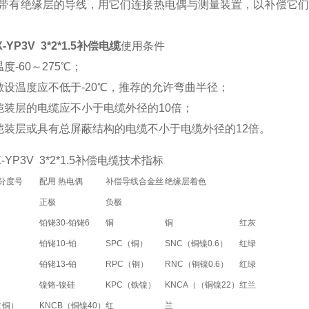
带有绝缘层的导线，用它们连接热电偶与测量装置，以补偿它们
KX-YP3V 3*2*1.5补偿电缆
使用条件
度-60～275℃；
敷设温度应不低于-20℃，推荐的允许弯曲半径；
铠装层的电缆应不小于电缆外径的10倍；
铠装层或具有总屏蔽结构的电缆不小于电缆外径的12倍。
KX-YP3V 3*2*1.5补偿电缆技术指标
 分度号
配用 热电偶
补偿导线合金丝
绝缘层着色
正极
负极
铂铑30-铂铑6
铜
铜
红
灰
铂铑10-铂
SPC（铜）
SNC（铜镍0.6）
红
绿
铂铑13-铂
RPC（铜）
RNC（铜镍0.6）
红
绿
镍铬-镍硅
KPC（铁镍）
KNCA（（铜镍22）
红
兰
（铜）
KNCB（铜镍40）
红
兰