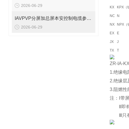
2026-06-29
KX
KPX（
NC
N
IAVPVP分屏加总屏本安控制电缆参数表
NX
NPX（
2026-06-29
EX
E
JX
J
TX
T
ZR-IA-
1.绝缘
2.绝缘层
3.阻燃
注：Ⅰ带
Ⅱ即有
Ⅲ只有