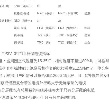
镍铬10）
KNX（镍硅3）
红
黑
镍铬硅-镍硅
NPC（铁镍）
NNC（铜镍18）
红
灰
镍铬14硅）
NNX（镍硅4）
红
灰
镍硅-铜镍
EPX（镍铬10）
ENX（铜镍45）
红
棕
铁-铜镍
JPX（铁）
JNX（铜镍45）
红
紫
铜-铜镍
TPX（铜）
TNX（铜镍45）
红
白
KX-YP3V 3*2*1.5补偿电缆指标
电阻：当周围空气温度为15-35℃，相对湿度不超过80%时，补
及护套机械性能：绝缘层和护套的抗拉强度≥12.5N/m㎡，伸长率≥
性能：根据用户所需可以符合GB12666-1990A、B、C补偿导
屏蔽或铝塑复合带的电缆外径略大于无屏蔽层的电缆
分屏蔽也有总屏蔽的电缆外径略大于只有分屏蔽的电缆
总屏蔽的电缆外径略小于只有分屏蔽的电缆