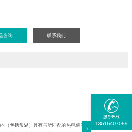
品咨询
联系我们
服务热线
13516407089
围内（包括常温）具有与所匹配的热电偶的热电动势的标称值相
点