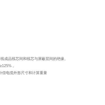
偿导线成品线芯间和线芯与屏蔽层间的绝缘。
125% 。
线及补偿电缆外形尺寸和计算重量