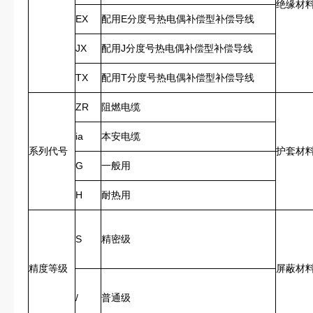
绝缘材
EX
配用E分度号热电偶补偿型补偿导线
JX
配用J分度号热电偶补偿型补偿导线
TX
配用T分度号热电偶补偿型补偿导线
ZR
阻燃电缆
ia
本安电缆
系列代号
护套材
G
一般用
H
耐热用
S
精密级
精度等级
屏蔽材
/
普通级