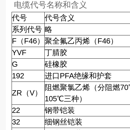
电缆代号名称和含义
代号
代号含义
系列代号
略
F（F46）
聚全氟乙丙烯（F46）
YVF
丁腈胶
G
硅橡胶
192
进口PFA绝缘和护套
阻燃聚氯乙烯（分阻燃70
ZR（V）
105℃三种）
22
钢带铠装
32
细钢丝铠装