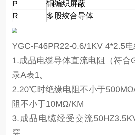
P
铜编织屏蔽
R
多股绞合导体
YGC-F46PR22-0.6/1KV 4*
1.成品电缆导体直流电阻（符合G
录A表1。
2.20℃时绝缘电阻不小于500MΩ
阻不小于10MΩ/KM
3.成品电缆经受交流50HZ3.5K
穿。