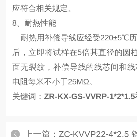
应符合相关规定。
8、耐热性能
耐热用补偿导线应经受220±5℃历
后，立即将试样在5倍其直径的圆柱
面无裂纹，补偿导线的线芯间和线
电阻每米不小于25MΩ。
关键词：
ZR-KX-GS-VVRP-1*2*
上一篇：
ZC-KVVP22-4*2