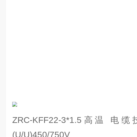
ZRC-KFF22-3*1.5高温
(U/U)450/750V