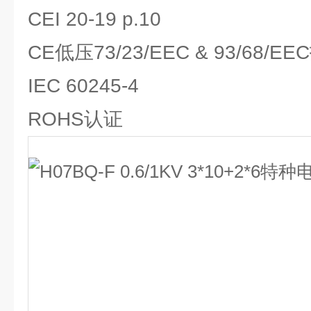
CEI 20-19 p.10
CE低压73/23/EEC & 93/68/E
IEC 60245-4
ROHS认证