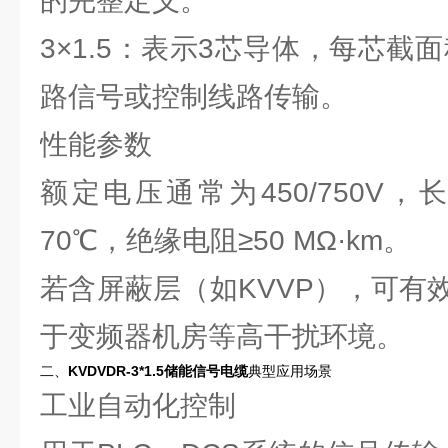
的完整定义‌。
‌3×1.5‌：表示3芯导体，每芯截
路信号或控制线路传输‌。
‌性能参数‌
额定电压通常为450/750V，
70℃，绝缘电阻≥50 MΩ·km‌。
若含屏蔽层（如KVVP），可有
于变频器机房等高干扰环境‌。
二、
KVDVDR-3*1.5储能信号电缆
典型应用场景
‌工业自动化控制‌