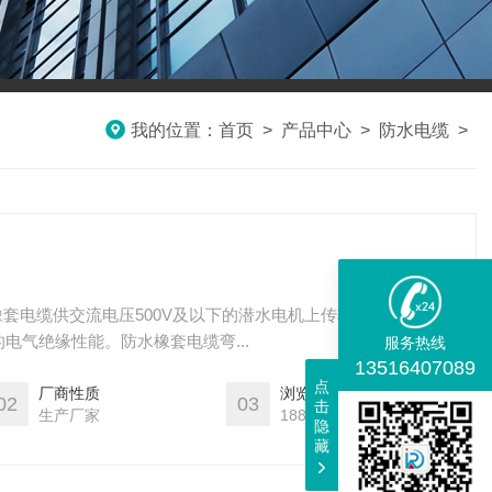
我的位置：
首页
>
产品中心
>
防水电缆
>
橡套电缆供交流电压500V及以下的潜水电机上传输电能用。在长
电气绝缘性能。防水橡套电缆弯...
服务热线
13516407089
点
厂商性质
浏览量
02
03
击
生产厂家
1888
隐
藏