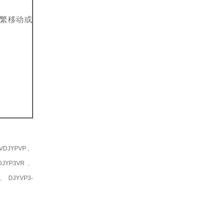
繁移动或
VDJYPVP、
DJYP3VR、
2、DJYVP3-