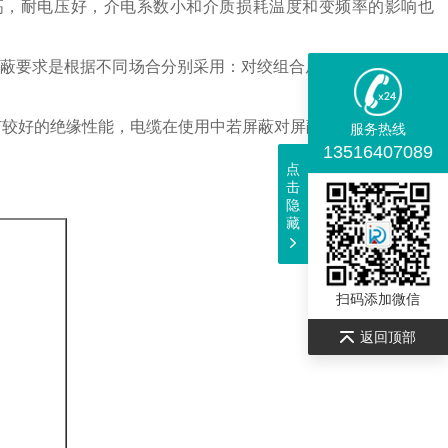
高，耐电压好，介电系数小和介质损耗温度和变频率的影响也
蔽要求是根据不同场合分别采用：对绞组合屏蔽、对绞组成电
较好的绝缘性能，电缆在使用中若屏蔽对屏蔽对之间出现电位
服务热线
13516407089
点
击
隐
藏
扫码添加微信
返回顶部