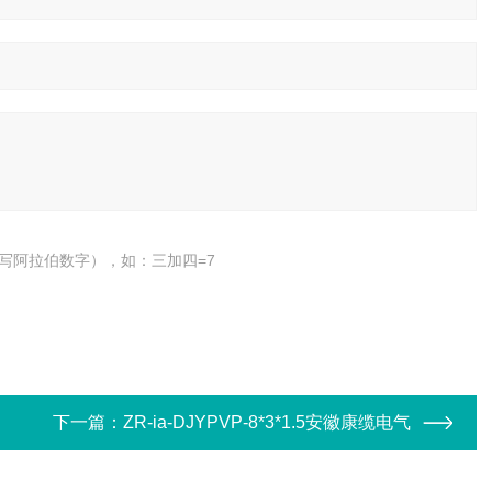
写阿拉伯数字），如：三加四=7
下一篇：
ZR-ia-DJYPVP-8*3*1.5安徽康缆电气