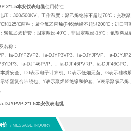
PVP-2*1.5本安仪表电缆
使用特性
电压：300/500KV，工作温度：聚乙烯绝缘不超过70℃；交
℃和125℃两种；聚全氟乙丙烯(F46)绝缘不超过200℃；进口可
：聚氯乙烯护套：固定敷设-40℃，非固定敷设-15℃；氟塑料及硅
及名称：
PVP、ia-DJYP2VP2、ia-DJYP3VP3、ia-DJYJPVP、ia-DJYJ
DP3YDP3、ia-DJF46PVP、、ia-DJF46PVRP、ia-DJF46GPG、i
表示本质安全、DJ表示电子计算机、D表示低烟无卤、G表示硅橡
表示铝塑复合带绕包、Y表示聚烯烃绝缘和护套、V表示聚氯乙烯
。
ia-DJYPVP-2*1.5本安仪表电缆
询价
/ MESSAGE INQUIRY