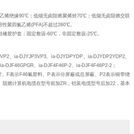
联聚乙烯绝缘90℃；低烟无卤阻燃聚烯烃70℃；低烟无卤阻燃交联
溶性聚四氟乙烯(PFA)不超过260℃。
橡胶护套：固定敷设-60℃，非固定敷设-25℃。
P2VP2、ia-DJYJP3VP3、ia-DJYDPYDP、ia-DJYDP2YDP2、
a-DJF46GPGR、ia-DJF4F46P-2、ia-DJF4F46P2-2；
胶、F表示F46氟塑料、P表示分屏蔽或总屏蔽、P2表示铜带绕
、阻燃计算机电缆在型号前加ZR，铠装电缆型号后加22，基本