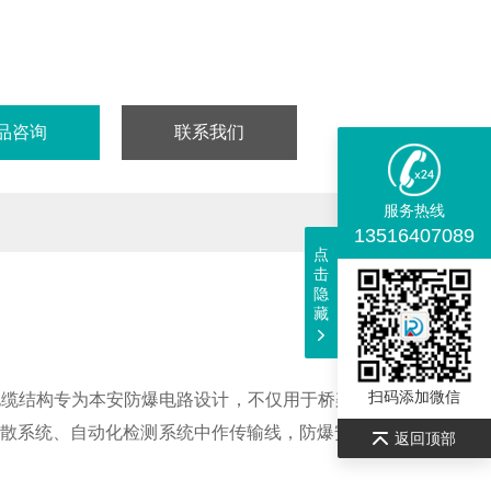
品咨询
联系我们
服务热线
13516407089
点
击
隐
藏
扫码添加微信
电缆结构专为本安防爆电路设计，不仅用于桥架敷设，而且可用
散系统、自动化检测系统中作传输线，防爆安全性能明显高于
返回顶部