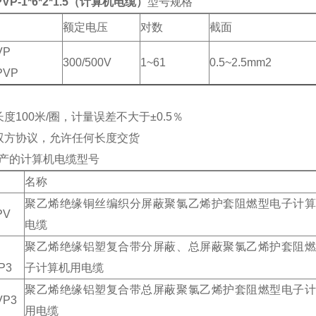
PVP-1*6*2*1.5（计算机电缆）
型号规格
额定电压
对数
截面
VP
300/500V
1~61
0.5~2.5mm2
PVP
度100米/圈，计量误差不大于±0.5％
双方协议，允许任何长度交货
产的计算机电缆型号
名称
聚乙烯绝缘铜丝编织分屏蔽聚氯乙烯护套阻燃型电子计算
PV
电缆
聚乙烯绝缘铝塑复合带分屏蔽、总屏蔽聚氯乙烯护套阻燃
P3
子计算机用电缆
聚乙烯绝缘铝塑复合带总屏蔽聚氯乙烯护套阻燃型电子计
VP3
用电缆