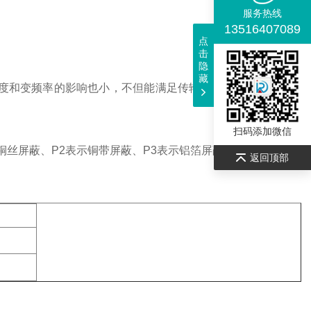
服务热线
13516407089
点
击
隐
藏
度和变频率的影响也小，不但能满足传输性能的要求，而且能
扫码添加微信
铜丝屏蔽、P2表示铜带屏蔽、P3表示铝箔屏蔽。
返回顶部