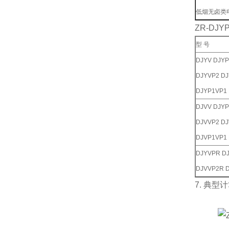
低烟无卤类
ZR-DJ
型 号
DJYV DJYP
DJYVP2 DJ
DJYP1VP1
DJVV DJYP
DJVVP2 DJ
DJVP1VP1
DJYVPR D
DJVVP2R 
7. 典型