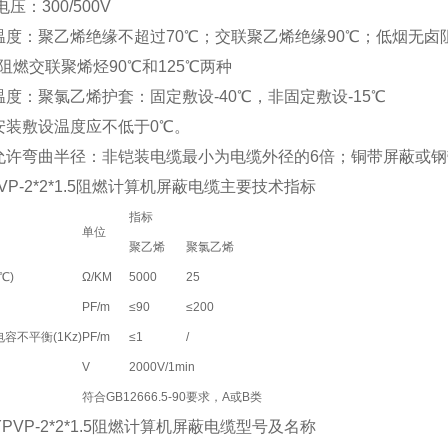
压：300/500V
温度：聚乙烯绝缘不超过70℃；交联聚乙烯绝缘90℃；低烟无卤
阻燃交联聚烯烃90℃和125℃两种
温度：聚氯乙烯护套：固定敷设-40℃，非固定敷设-15℃
安装敷设温度应不低于0℃。
允许弯曲半径：非铠装电缆最小为电缆外径的6倍；铜带屏蔽或钢
PVP-2*2*1.5阻燃计算机屏蔽电缆主要技术指标
指标
单位
聚乙烯
聚氯乙烯
℃)
Ω/KM
5000
25
PF/m
≤90
≤200
容不平衡(1Kz)
PF/m
≤1
/
V
2000V/1min
符合GB12666.5-90要求，A或B类
YPVP-2*2*1.5阻燃计算机屏蔽电缆型号及名称