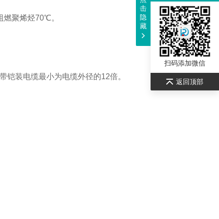
击
隐
阻燃聚烯烃70℃。
藏
扫码添加微信
带铠装电缆最小为电缆外径的12倍。
返回顶部