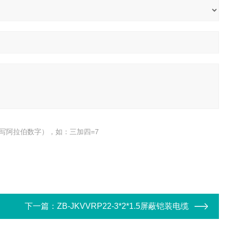
写阿拉伯数字），如：三加四=7
下一篇：
ZB-JKVVRP22-3*2*1.5屏蔽铠装电缆