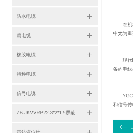
防水电缆
在机械性
中尤为重
扁电缆
橡胶电缆
现代医疗
备的电线
特种电缆
信号电缆
YGC硅
和信号传
ZB-JKVVRP22-3*2*1.5屏蔽铠装电缆
雷达液位计