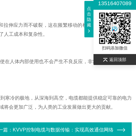
13516407089
点
击
隐
和拉伸应力而不破裂，这在频繁移动的机械设备和机器人领域
藏
了人工成本和复杂性。
扫码添加微信
返回顶部
使在人体内部使用也不会产生不良反应，非常适合作为医疗设
到寒冷的极地，从深海到高空，电缆都能提供稳定可靠的电力
域将会更加广泛，为人类的工业发展做出更大的贡献。
一篇：
KVVP控制电缆与数据传输：实现高效通信网络